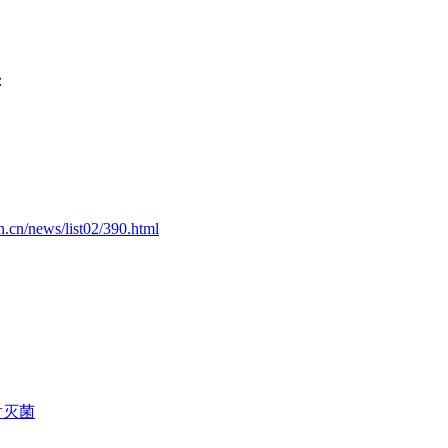
：
.cn/news/list02/390.html
射灭菌