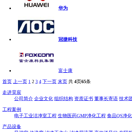
华为
冠捷科技
富士康
首页
上一页
1
2
3
4
下一页
末页
共
4
页
65
条
走进昊宸
公司简介
企业文化
组织结构
资质证书
董事长寄语
技术
工程案例
电子工业洁净室工程
生物医药GMP净化工程
食品QS净
产品设备