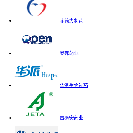
菲德力制药
奥邦药业
华派生物制药
吉泰安药业